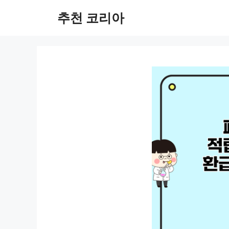
컨
추천 코리아
텐
츠
로
건
너
뛰
기