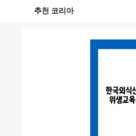
컨
추천 코리아
텐
츠
로
건
너
뛰
기