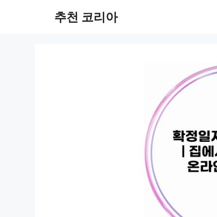
컨
추천 코리아
텐
츠
로
건
너
뛰
기