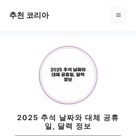
컨
텐
추천 코리아
메
츠
로
뉴
건
너
뛰
기
2025 추석 날짜와 대체 공휴
일, 달력 정보