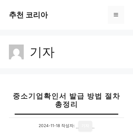
컨
텐
추천 코리아
메
츠
로
뉴
건
너
기자
뛰
기
중소기업확인서 발급 방법 절차
총정리
2024-11-18
작성자:
기자