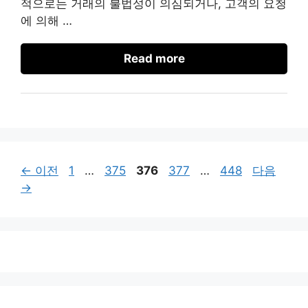
적으로는 거래의 불법성이 의심되거나, 고객의 요청
에 의해 …
Read more
페
페
페
페
페
←
이전
1
…
375
376
377
…
448
다음
이
이
이
이
이
→
지
지
지
지
지