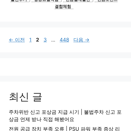
결합체험
페
페
페
페
←
이전
1
2
3
…
448
다음
→
이
이
이
이
지
지
지
지
최신 글
주차위반 신고 포상금 지급 시기 | 불법주차 신고 포
상금 언제 받나 직접 해봤어요
전원 공급 장치 부족 오류 | PSU 파워 부족 증상 리