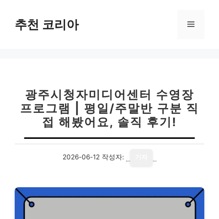
컨
텐
추천 코리아
메
츠
로
뉴
건
너
뛰
기
광주시청자미디어센터 수영장
프로그램 | 평일/주말반 구분 직
접 해봤어요, 솔직 후기!
2026-06-12
작성자:
기자