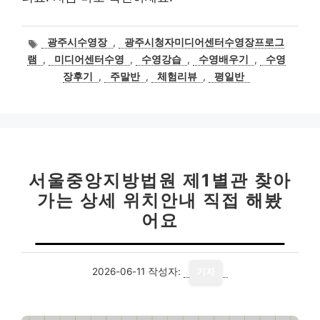
태
광주시수영장
,
광주시청자미디어센터수영장프로그
그
램
,
미디어센터수영
,
수영강습
,
수영배우기
,
수영
장후기
,
주말반
,
체험리뷰
,
평일반
서울중앙지방법원 제1별관 찾아
가는 상세 위치안내 직접 해봤
어요
2026-06-11
작성자:
기자