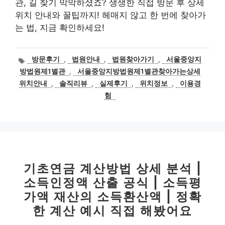
관, 길 찾기 막막하셨죠? 생생한 직접 방문 후 상세
위치 안내와 꿀팁까지! 헤매지 않고 한 번에 찾아가
는 법, 지금 확인하세요!
태
방문후기
,
법원안내
,
법원찾아가기
,
서울중앙지
그
방법원제1별관
,
서울중앙지방법원제1별관찾아가는상세
위치안내
,
솔직리뷰
,
실제후기
,
위치정보
,
이용경
험
기초연금 계산방법 상세 분석 |
소득인정액 산출 공식 | 소득평
가액 재산의 소득환산액 | 정확
한 계산 예시 직접 해봤어요