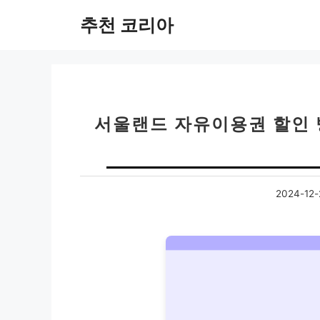
컨
추천 코리아
텐
츠
로
건
너
뛰
서울랜드 자유이용권 할인 
기
2024-12-