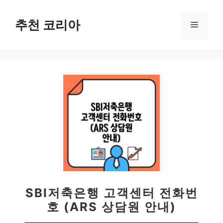
컨
텐
추천 코리아
메
츠
로
뉴
건
너
뛰
기
SBI저축은행 고객센터 전화번
호 (ARS 상담원 안내)