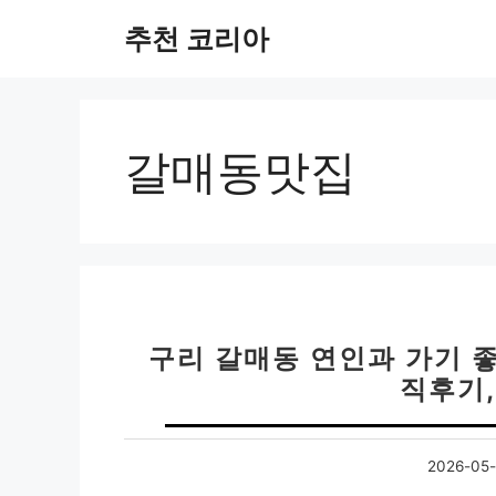
컨
추천 코리아
텐
츠
로
건
너
갈매동맛집
뛰
기
구리 갈매동 연인과 가기 좋
직후기,
2026-05-