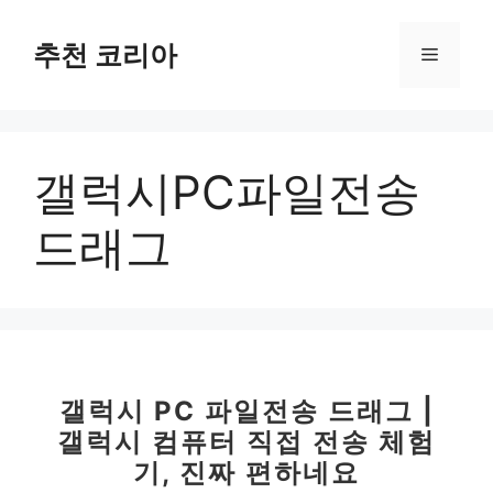
컨
텐
추천 코리아
메
츠
로
뉴
건
너
갤럭시PC파일전송
뛰
기
드래그
갤럭시 PC 파일전송 드래그 |
갤럭시 컴퓨터 직접 전송 체험
기, 진짜 편하네요