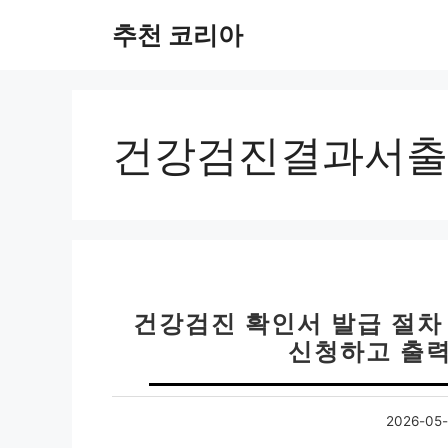
컨
추천 코리아
텐
츠
로
건
너
건강검진결과서출
뛰
기
건강검진 확인서 발급 절차
신청하고 출력
2026-05-