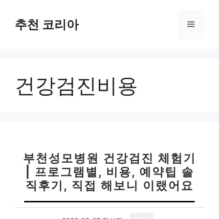
컨
텐
추천 코리아
메
츠
로
뉴
건
너
건강검진비용
뛰
기
부천성모병원 건강검진 체험기
| 프로그램별, 비용, 예약팁 솔
직후기, 직접 해보니 이랬어요