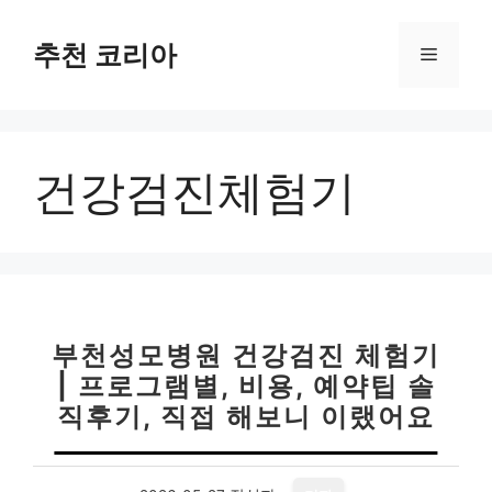
컨
텐
추천 코리아
메
츠
로
뉴
건
너
건강검진체험기
뛰
기
부천성모병원 건강검진 체험기
| 프로그램별, 비용, 예약팁 솔
직후기, 직접 해보니 이랬어요