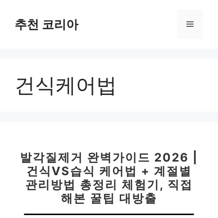
컨
텐
추천 코리아
메
츠
로
뉴
건
너
건식케어법
뛰
기
발각질제거 완벽가이드 2026 |
건식VS습식 케어법 + 계절별
관리방법 총정리 체험기, 직접
해본 꿀팁 대방출