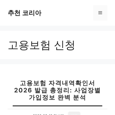
컨
텐
추천 코리아
메
츠
로
뉴
건
너
고용보험 신청
뛰
기
고용보험 자격내역확인서
2026 발급 총정리: 사업장별
가입정보 완벽 분석