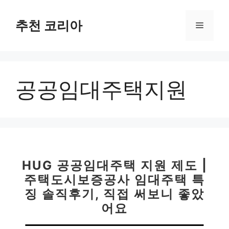
컨
텐
추천 코리아
메
츠
로
뉴
건
너
공공임대주택지원
뛰
기
HUG 공공임대주택 지원 제도 |
주택도시보증공사 임대주택 특
징 솔직후기, 직접 써보니 좋았
어요