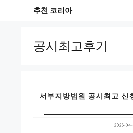
컨
추천 코리아
텐
츠
로
건
너
공시최고후기
뛰
기
서부지방법원 공시최고 신
2026-04-