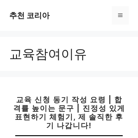
컨
텐
추천 코리아
메
츠
로
뉴
건
너
교육참여이유
뛰
기
교육 신청 동기 작성 요령 | 합
격률 높이는 문구 | 진정성 있게
표현하기 체험기, 제 솔직한 후
기 나갑니다!