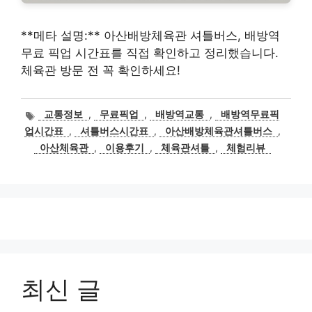
**메타 설명:** 아산배방체육관 셔틀버스, 배방역
무료 픽업 시간표를 직접 확인하고 정리했습니다.
체육관 방문 전 꼭 확인하세요!
태
교통정보
,
무료픽업
,
배방역교통
,
배방역무료픽
그
업시간표
,
셔틀버스시간표
,
아산배방체육관셔틀버스
,
아산체육관
,
이용후기
,
체육관셔틀
,
체험리뷰
최신 글