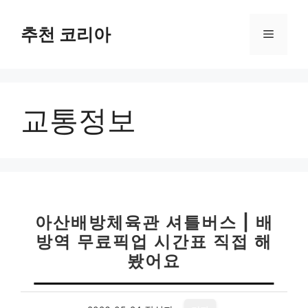
컨
텐
추천 코리아
메
츠
로
뉴
건
너
교통정보
뛰
기
아산배방체육관 셔틀버스 | 배
방역 무료픽업 시간표 직접 해
봤어요