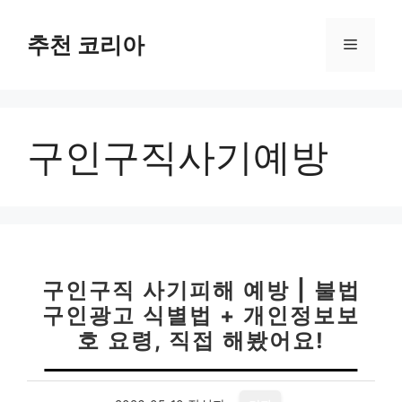
컨
텐
추천 코리아
메
츠
로
뉴
건
너
구인구직사기예방
뛰
기
구인구직 사기피해 예방 | 불법
구인광고 식별법 + 개인정보보
호 요령, 직접 해봤어요!