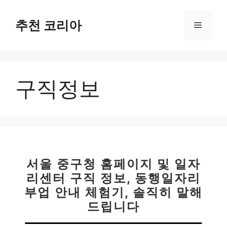
컨
텐
추천 코리아
메
츠
로
뉴
건
너
구직정보
뛰
기
서울 중구청 홈페이지 및 일자
리센터 구직 정보, 동행일자리
부업 안내 체험기, 솔직히 말해
드립니다