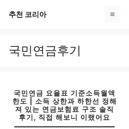
컨
텐
추천 코리아
메
츠
로
뉴
건
너
국민연금후기
뛰
기
국민연금 요율표 기준소득월액
한도 | 소득 상한과 하한선 정해
져 있는 연금보험료 구조 솔직
후기, 직접 해보니 이랬어요