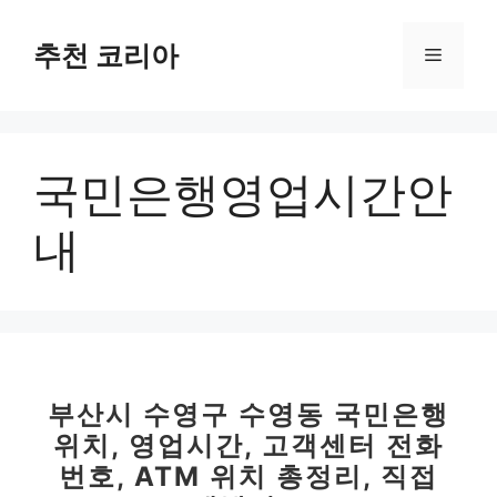
컨
텐
추천 코리아
메
츠
로
뉴
건
너
국민은행영업시간안
뛰
기
내
부산시 수영구 수영동 국민은행
위치, 영업시간, 고객센터 전화
번호, ATM 위치 총정리, 직접