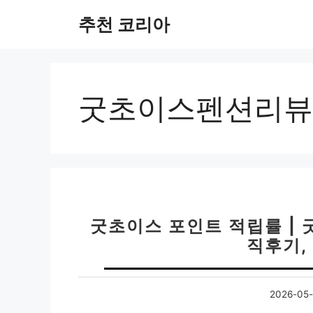
컨
추천 코리아
텐
츠
로
건
너
굿초이스펜션리뷰
뛰
기
굿초이스 포인트 적립률 | 
직후기,
2026-05-