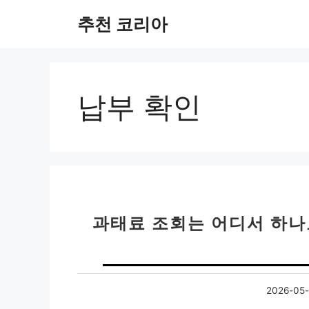
컨
추천 코리아
텐
츠
로
건
너
납부 확인
뛰
기
과태료 조회는 어디서 하나
2026-05-