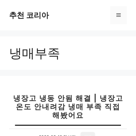
컨
텐
추천 코리아
메
츠
로
뉴
건
너
냉매부족
뛰
기
냉장고 냉동 안됨 해결 | 냉장고
온도 안내려감 냉매 부족 직접
해봤어요