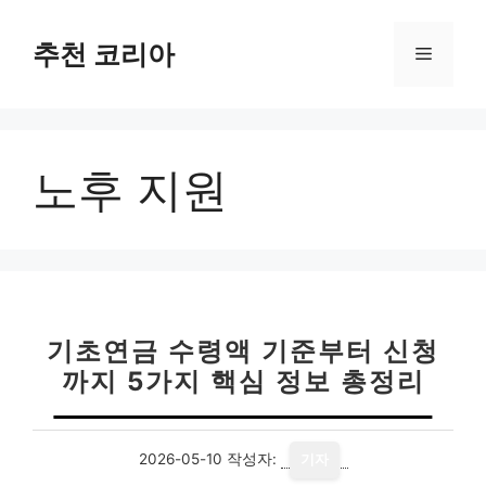
컨
텐
추천 코리아
메
츠
로
뉴
건
너
노후 지원
뛰
기
기초연금 수령액 기준부터 신청
까지 5가지 핵심 정보 총정리
2026-05-10
작성자:
기자