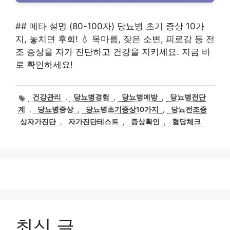
## 메타 설명 (80-100자) 당뇨병 초기 증상 10가
지, 놓치면 후회! 💧 목마름, 잦은 소변, 피로감 등 전
조 증상을 자가 진단하고 건강을 지키세요. 지금 바
로 확인하세요!
태
건강관리
,
당뇨병경험
,
당뇨병예방
,
당뇨병전단
그
계
,
당뇨병증상
,
당뇨병초기증상10가지
,
당뇨전조증
상자가진단
,
자가진단테스트
,
증상확인
,
혈당체크
최신 글