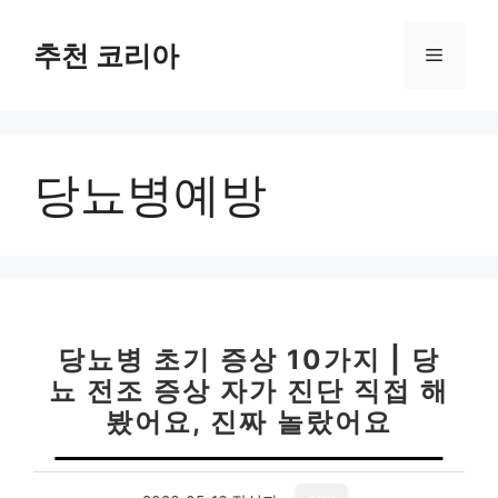
컨
텐
추천 코리아
메
츠
로
뉴
건
너
당뇨병예방
뛰
기
당뇨병 초기 증상 10가지 | 당
뇨 전조 증상 자가 진단 직접 해
봤어요, 진짜 놀랐어요