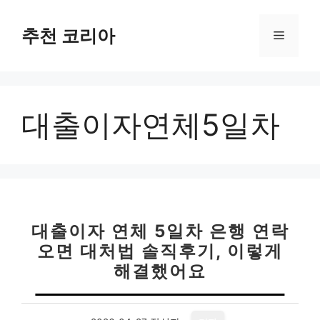
컨
텐
추천 코리아
메
츠
로
뉴
건
너
대출이자연체5일차
뛰
기
대출이자 연체 5일차 은행 연락
오면 대처법 솔직후기, 이렇게
해결했어요