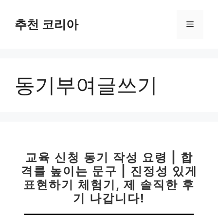
컨
텐
추천 코리아
메
츠
로
뉴
건
너
동기부여글쓰기
뛰
기
교육 신청 동기 작성 요령 | 합
격률 높이는 문구 | 진정성 있게
표현하기 체험기, 제 솔직한 후
기 나갑니다!