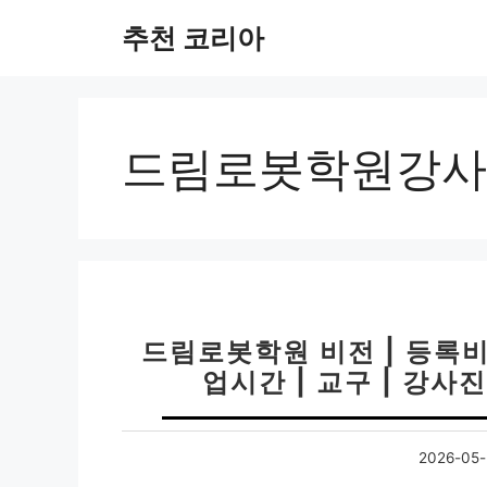
컨
추천 코리아
텐
츠
로
건
너
드림로봇학원강사
뛰
기
드림로봇학원 비전 | 등록비 
업시간 | 교구 | 강사진
2026-05-