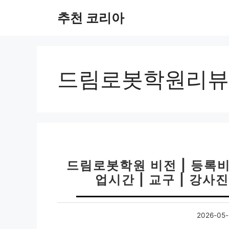
컨
추천 코리아
텐
츠
로
건
너
드림로봇학원리뷰
뛰
기
드림로봇학원 비전 | 등록비 
업시간 | 교구 | 강사진
2026-05-