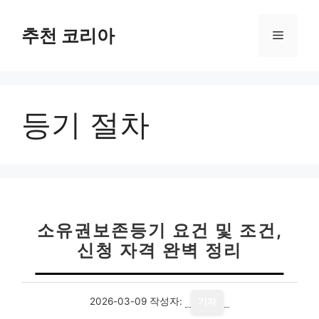
컨
텐
추천 코리아
메
츠
로
뉴
건
너
등기 절차
뛰
기
소유권보존등기 요건 및 조건,
신청 자격 완벽 정리
2026-03-09
작성자:
기자