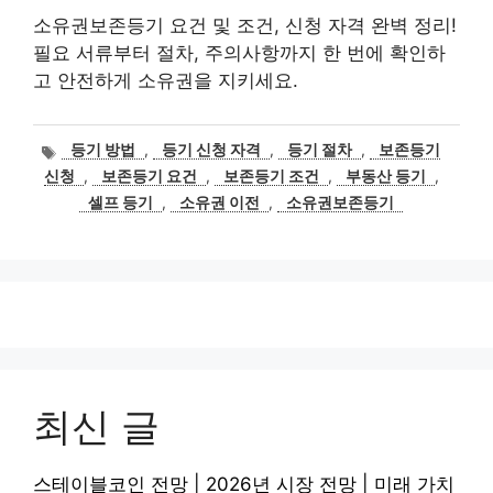
소유권보존등기 요건 및 조건, 신청 자격 완벽 정리!
필요 서류부터 절차, 주의사항까지 한 번에 확인하
고 안전하게 소유권을 지키세요.
태
등기 방법
,
등기 신청 자격
,
등기 절차
,
보존등기
그
신청
,
보존등기 요건
,
보존등기 조건
,
부동산 등기
,
셀프 등기
,
소유권 이전
,
소유권보존등기
최신 글
스테이블코인 전망 | 2026년 시장 전망 | 미래 가치