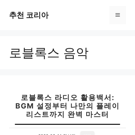
컨
텐
추천 코리아
메
츠
로
뉴
건
너
로블록스 음악
뛰
기
로블록스 라디오 활용백서:
BGM 설정부터 나만의 플레이
리스트까지 완벽 마스터