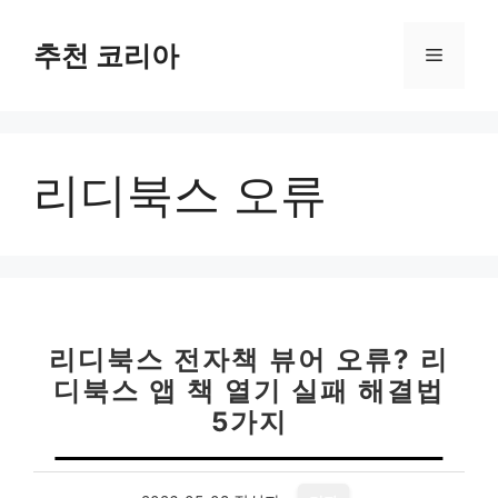
컨
텐
추천 코리아
메
츠
로
뉴
건
너
리디북스 오류
뛰
기
리디북스 전자책 뷰어 오류? 리
디북스 앱 책 열기 실패 해결법
5가지