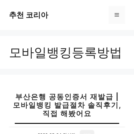
컨
텐
추천 코리아
메
츠
로
뉴
건
너
모바일뱅킹등록방법
뛰
기
부산은행 공동인증서 재발급 |
모바일뱅킹 발급절차 솔직후기,
직접 해봤어요