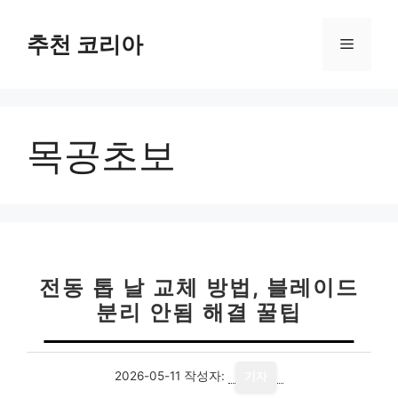
컨
텐
추천 코리아
메
츠
로
뉴
건
너
목공초보
뛰
기
전동 톱 날 교체 방법, 블레이드
분리 안됨 해결 꿀팁
2026-05-11
작성자:
기자