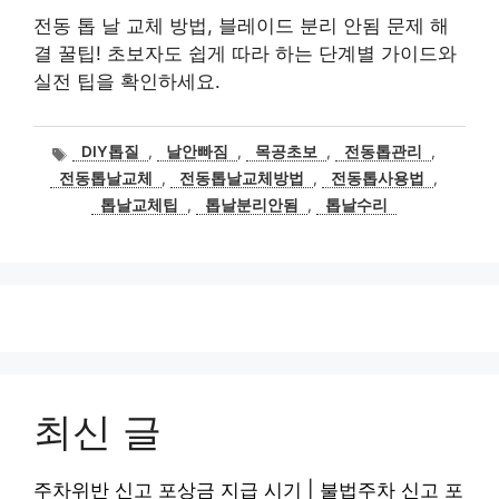
전동 톱 날 교체 방법, 블레이드 분리 안됨 문제 해
결 꿀팁! 초보자도 쉽게 따라 하는 단계별 가이드와
실전 팁을 확인하세요.
태
DIY톱질
,
날안빠짐
,
목공초보
,
전동톱관리
,
그
전동톱날교체
,
전동톱날교체방법
,
전동톱사용법
,
톱날교체팁
,
톱날분리안됨
,
톱날수리
최신 글
주차위반 신고 포상금 지급 시기 | 불법주차 신고 포