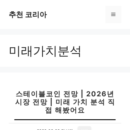
컨
텐
추천 코리아
메
츠
로
뉴
건
너
미래가치분석
뛰
기
스테이블코인 전망 | 2026년
시장 전망 | 미래 가치 분석 직
접 해봤어요