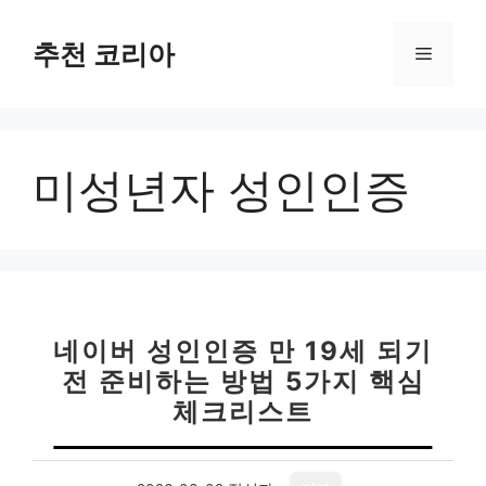
컨
텐
추천 코리아
메
츠
로
뉴
건
너
미성년자 성인인증
뛰
기
네이버 성인인증 만 19세 되기
전 준비하는 방법 5가지 핵심
체크리스트