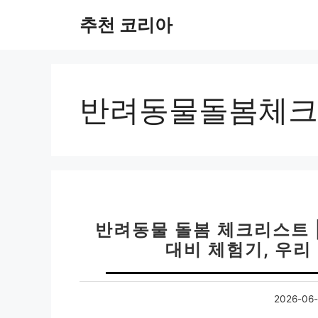
컨
추천 코리아
텐
츠
로
건
너
반려동물돌봄체크
뛰
기
반려동물 돌봄 체크리스트 
대비 체험기, 우리
2026-06-