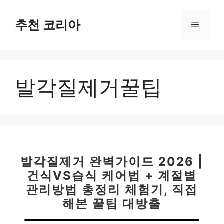
컨
텐
추천 코리아
메
츠
로
뉴
건
너
발각질제거꿀팁
뛰
기
발각질제거 완벽가이드 2026 |
건식VS습식 케어법 + 계절별
관리방법 총정리 체험기, 직접
해본 꿀팁 대방출