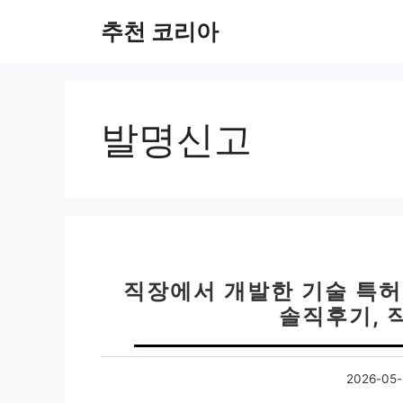
컨
추천 코리아
텐
츠
로
건
너
발명신고
뛰
기
직장에서 개발한 기술 특허
솔직후기, 
2026-05-