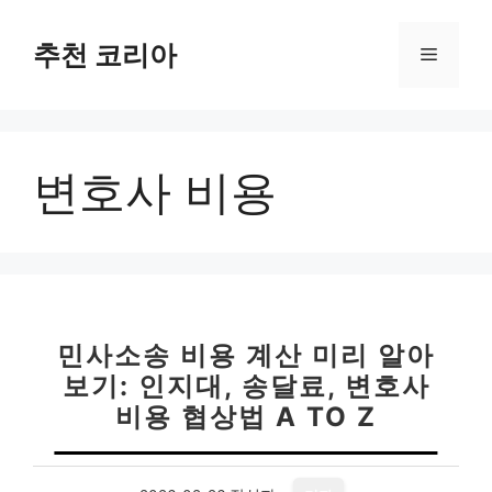
컨
텐
추천 코리아
메
츠
로
뉴
건
너
변호사 비용
뛰
기
민사소송 비용 계산 미리 알아
보기: 인지대, 송달료, 변호사
비용 협상법 A TO Z