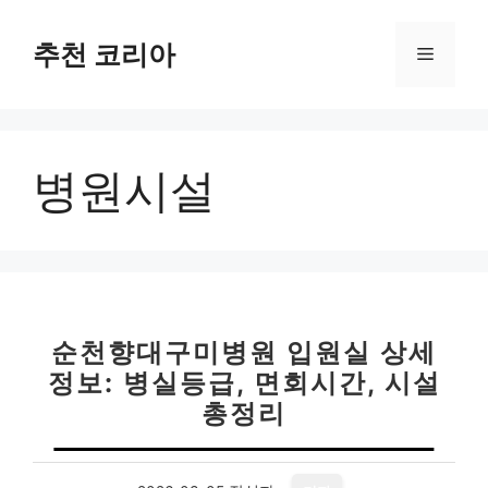
컨
텐
추천 코리아
메
츠
로
뉴
건
너
병원시설
뛰
기
순천향대구미병원 입원실 상세
정보: 병실등급, 면회시간, 시설
총정리