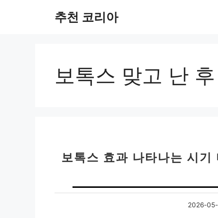
컨
추천 코리아
텐
츠
로
건
너
보톡스 맞고 난 후
뛰
기
보톡스 효과 나타나는 시기 
2026-05-