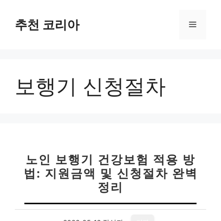
컨
텐
추천 코리아
메
츠
로
뉴
건
너
보행기 신청절차
뛰
기
노인 보행기 건강보험 적용 방
법: 지원금액 및 신청절차 완벽
정리