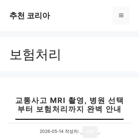
컨
텐
추천 코리아
메
츠
로
뉴
건
너
보험처리
뛰
기
교통사고 MRI 촬영, 병원 선택
부터 보험처리까지 완벽 안내
2026-05-14
작성자:
기자