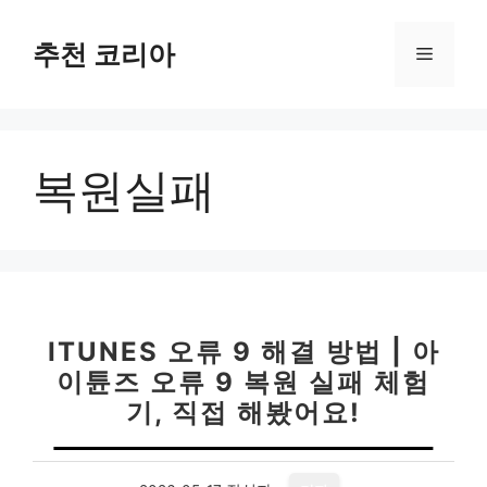
컨
텐
추천 코리아
메
츠
로
뉴
건
너
복원실패
뛰
기
ITUNES 오류 9 해결 방법 | 아
이튠즈 오류 9 복원 실패 체험
기, 직접 해봤어요!