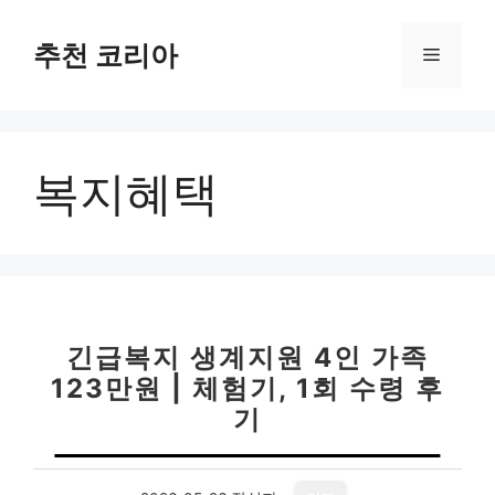
컨
텐
추천 코리아
메
츠
로
뉴
건
너
복지혜택
뛰
기
긴급복지 생계지원 4인 가족
123만원 | 체험기, 1회 수령 후
기