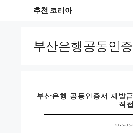
컨
추천 코리아
텐
츠
로
건
너
부산은행공동인증
뛰
기
부산은행 공동인증서 재발급
직접
2026-05-